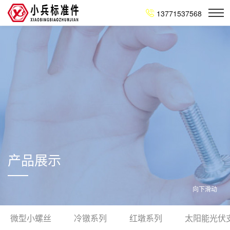
13771537568
产品展示
向下滑动
微型小螺丝
冷镦系列
红墩系列
太阳能光伏